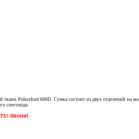
ой ткани Polioxford 600D. Сумка состоит из двух отделений на м
го снегохода.
-71
! Звони!