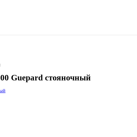
й
800 Guepard стояночный