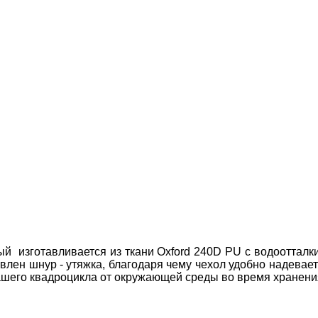
ный
изготавливается из ткани
O
xford 240D
PU
с водоотталк
лен шнур - утяжка, благодаря чему чехол удобно надевает
ашего квадроцикла от окружающей среды во время хранения