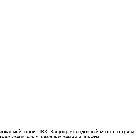
омокаемой ткани ПВХ
. Защищает лодочный мотор от грязи,
ежно крепиться с помощью ремня и пряжки.