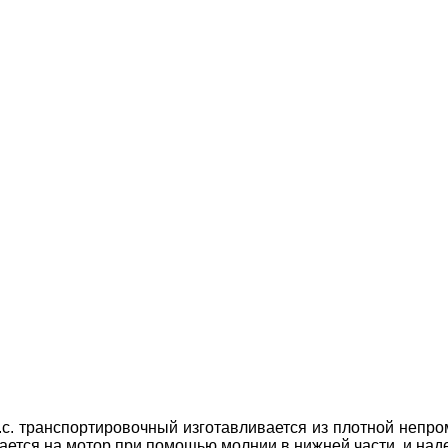
л.с. транспортировочный
изготавливается из плотной непр
ается на мотор при помощью молнии в нижней части, и над